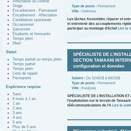
Affectation ou contrat
Stage
Type de poste :
Permanent
Encadrement - Permanent
Ville :
Gatineau
Encadrement - Affectation
Les tâches Assembler, réparer et ent
Candidature spontanée
et entretenir des accouplements rigide
Occasionnel
participer au montage d’échaf
Lire la s
Saisonnier
Étudiants et finissants
Temps plein
filled
Statut
SPÉCIALISTE DE L’INSTA
Temps partiel ou temps plein
SECTION TAMAANI INTERNET
Temps partiel
configuration et données
Temps plein
Liste de rappel
Permanent
Salaire :
De 52482$ à 89256$
Type de poste :
Permanent
Expérience requise
Ville :
Kuujjuaq
Sans
SPÉCIALISTE DE L’INSTALLATION ET
6 mois à 1 an
l’exploitation sur le terrain de Tamaan
1 an
télécommunications de l’A
Lire la suite
2 ans
3 ans
4 ans
5 ans
Plus de 5 ans