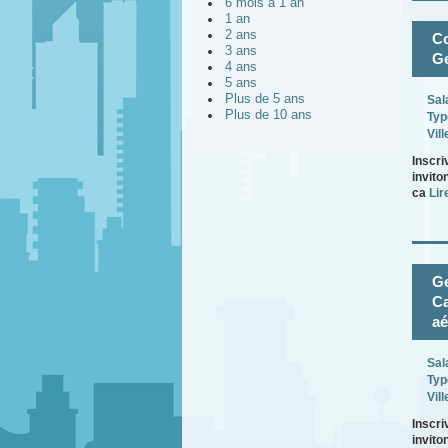
6 mois à 1 an
1 an
2 ans
Co
3 ans
Ge
4 ans
5 ans
Plus de 5 ans
Sal
Plus de 10 ans
Typ
Vill
Inscri
invito
ca
Lire
Ge
Ca
aé
Sal
Typ
Vill
Inscri
invito