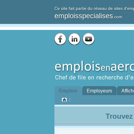
Ce site fait partie du réseau de sites d'em
emploisspecialises
.com
Emplois
Employeurs
Affich
Trouvez