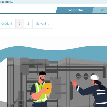
 la suite...
Voir offre
Voi
récédent
1
2
Suivant →