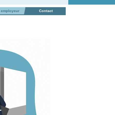
r employeur
Contact