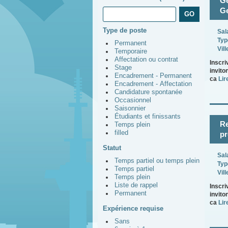
Ge
Ge
Type de poste
Sal
Typ
Permanent
Vill
Temporaire
Affectation ou contrat
Inscri
Stage
invito
Encadrement - Permanent
ca
Lire
Encadrement - Affectation
Candidature spontanée
Occasionnel
Saisonnier
Étudiants et finissants
Re
Temps plein
filled
pr
Statut
Sal
Temps partiel ou temps plein
Typ
Temps partiel
Vill
Temps plein
Liste de rappel
Inscri
Permanent
invito
ca
Lire
Expérience requise
Sans