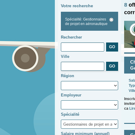
8
of
Votre recherche
cor
Spécialité: Gestionnaires
de projet en aéronautique
Rechercher
Ville
Ch
Ge
Région
Sal
Typ
Vill
Employeur
Inscri
invito
ca
Lire
Spécialité
Salaire minimum (annuel)