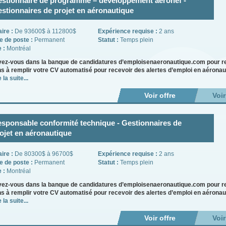
stionnaire de programme – développement aéronef -
stionnaires de projet en aéronautique
aire :
De 93600$ à 112800$
Expérience requise :
2 ans
e de poste :
Permanent
Statut :
Temps plein
e :
Montréal
vez-vous dans la banque de candidatures d’emploisenaeronautique.com pour re
ns à remplir votre CV automatisé pour recevoir des alertes d’emploi en aéronau
 la suite...
Voir offre
Voi
sponsable conformité technique - Gestionnaires de
ojet en aéronautique
aire :
De 80300$ à 96700$
Expérience requise :
2 ans
e de poste :
Permanent
Statut :
Temps plein
e :
Montréal
vez-vous dans la banque de candidatures d’emploisenaeronautique.com pour re
ns à remplir votre CV automatisé pour recevoir des alertes d’emploi en aéronau
 la suite...
Voir offre
Voi