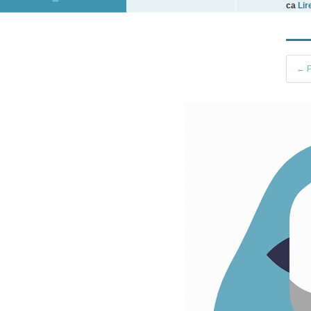
ca
Lire
← P