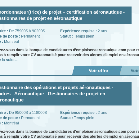
ordonnateur(trice) de projet – certification aéronautique -
stionnaires de projet en aéronautique
aire :
De 75900$ à 90200$
Expérience requise :
2 ans
e de poste :
Permanent
Statut :
Temps plein
e :
Montréal
vez-vous dans la banque de candidatures d’emploisenaeronautique.com pour re
ns à remplir votre CV automatisé pour recevoir des alertes d’emploi en aéronau
 la suite...
Voir offre
Voi
stionnaire des opérations et projets aéronautiques -
dres - Aéronautique - Gestionnaires de projet en
ronautique
aire :
De 95000$ à 118000$
Expérience requise :
2 ans
e de poste :
Permanent
Statut :
Temps plein
e :
Montréal
vez-vous dans la banque de candidatures d’emploisenaeronautique.com pour re
ns à remplir votre CV automatisé pour recevoir des alertes d’emploi en aéronau