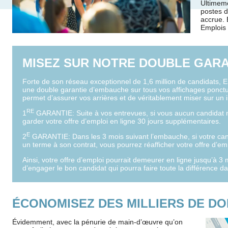
Ultimeme
postes d
accrue. 
Emplois 
MISEZ SUR NOTRE DOUBLE GAR
Forte de son réseau exceptionnel de 1,6 million de candidats, E
une double garantie d’embauche sur tous vos affichages ponct
permet d’assurer vos arrières et de véritablement miser sur un i
RE
1
GARANTIE: Suite à vos entrevues, si vous aucun candidat 
garder votre offre d’emploi en ligne 30 jours supplémentaires.
E
2
GARANTIE: Dans les 3 mois suivant l’embauche, si votre can
un terme à son contrat, vous pourrez réafficher votre offre d’e
Ainsi, votre offre d’emploi pourrait demeurer en ligne jusqu’à 
d’engager le bon candidat qui pourra faire toute la différence d
ÉCONOMISEZ DES MILLIERS DE DO
Évidemment, avec la pénurie de main-d’œuvre qu’on