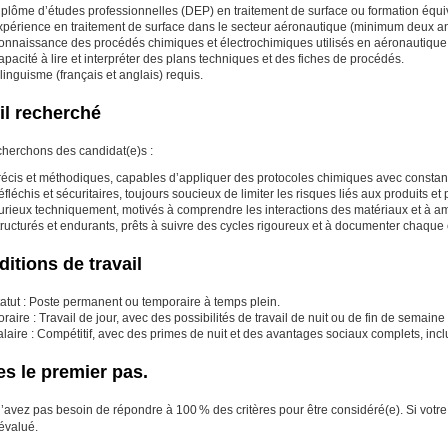
iplôme d’études professionnelles (DEP) en traitement de surface ou formation équi
xpérience en traitement de surface dans le secteur aéronautique (minimum deux an
onnaissance des procédés chimiques et électrochimiques utilisés en aéronautique
pacité à lire et interpréter des plans techniques et des fiches de procédés.
linguisme (français et anglais) requis.
il recherché
herchons des candidat(e)s :
récis et méthodiques, capables d’appliquer des protocoles chimiques avec constanc
fléchis et sécuritaires, toujours soucieux de limiter les risques liés aux produits et
urieux techniquement, motivés à comprendre les interactions des matériaux et à am
ructurés et endurants, prêts à suivre des cycles rigoureux et à documenter chaque 
itions de travail
atut : Poste permanent ou temporaire à temps plein.
raire : Travail de jour, avec des possibilités de travail de nuit ou de fin de semain
alaire : Compétitif, avec des primes de nuit et des avantages sociaux complets, in
es le premier pas.
’avez pas besoin de répondre à 100 % des critères pour être considéré(e). Si votre pro
 évalué.