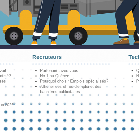
Recruteurs
Tec
vail
Partenaire avec vous
Q
atisé?
No 1 au Québec
N
isés
Pourquoi choisir Emplois spécialisés?
P
Afficher des offres d'emploi et des
bannières publicitaires
ion 2026