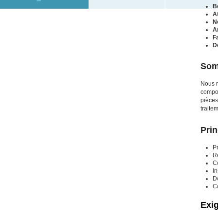
Bo
At
N
A
F
D
Som
Nous 
compos
pièces
traite
Prin
P
Ré
Co
In
Do
C
Exi