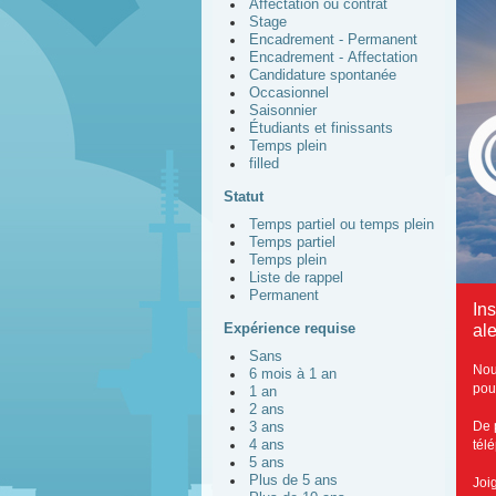
Affectation ou contrat
Stage
Encadrement - Permanent
Encadrement - Affectation
Candidature spontanée
Occasionnel
Saisonnier
Étudiants et finissants
Temps plein
filled
Statut
Temps partiel ou temps plein
Temps partiel
Temps plein
Liste de rappel
Permanent
In
Expérience requise
ale
Sans
Nou
6 mois à 1 an
pou
1 an
2 ans
De 
3 ans
4 ans
tél
5 ans
Plus de 5 ans
Joi