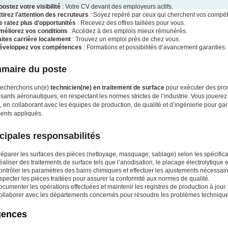
ostez votre visibilité
: Votre CV devant des employeurs actifs.
tirez l'attention des recruteurs
: Soyez repéré par ceux qui cherchent vos compé
e ratez plus d’opportunités
: Recevez des offres taillées pour vous.
méliorez vos conditions
: Accédez à des emplois mieux rémunérés.
aites carrière localement
: Trouvez un emploi près de chez vous.
éveloppez vos compétences
: Formations et possibilités d’avancement garanties.
maire du poste
recherchons un(e)
technicien(ne) en traitement de surface
pour exécuter des pro
ants aéronautiques, en respectant les normes strictes de l’industrie. Vous jouerez un
, en collaborant avec les équipes de production, de qualité et d’ingénierie pour garan
ments appliqués.
cipales responsabilités
réparer les surfaces des pièces (nettoyage, masquage, sablage) selon les spécifica
aliser des traitements de surface tels que l’anodisation, le placage électrolytique e
ntrôler les paramètres des bains chimiques et effectuer les ajustements nécessair
specter les pièces traitées pour assurer la conformité aux normes de qualité.
cumenter les opérations effectuées et maintenir les registres de production à jour.
ollaborer avec les départements concernés pour résoudre les problèmes techniques 
gences