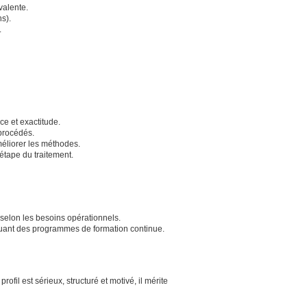
valente.
s).
.
e et exactitude.
 procédés.
éliorer les méthodes.
étape du traitement.
e selon les besoins opérationnels.
cluant des programmes de formation continue.
fil est sérieux, structuré et motivé, il mérite