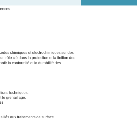
tences.
cédés chimiques et électrochimiques sur des
 rôle clé dans la protection et la finition des
tir la conformité et la durabilité des
tions techniques.
t le grenaillage.
es.
liés aux traitements de surface.