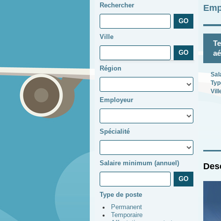
Rechercher
Emp
Ville
Te
aé
Région
Sal
Typ
Vill
Employeur
Spécialité
Salaire minimum (annuel)
Desc
Type de poste
Permanent
Temporaire