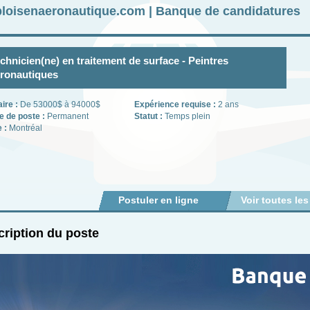
loisenaeronautique.com | Banque de candidatures
chnicien(ne) en traitement de surface - Peintres
ronautiques
aire :
De 53000$ à 94000$
Expérience requise :
2 ans
e de poste :
Permanent
Statut :
Temps plein
e :
Montréal
Postuler en ligne
Voir toutes les
ription du poste