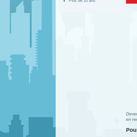
Plus de 10 ans
Deven
en re
Pour