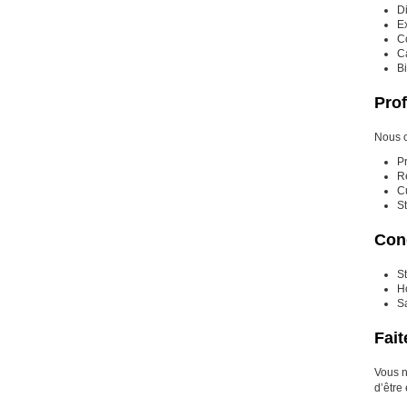
D
E
C
Ca
Bi
Prof
Nous c
P
Ré
C
St
Cond
St
Ho
S
Fait
Vous n
d’être