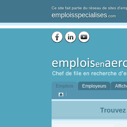
Ce site fait partie du réseau de sites d'em
emploisspecialises
.com
Emplois
Employeurs
Affich
Trouvez