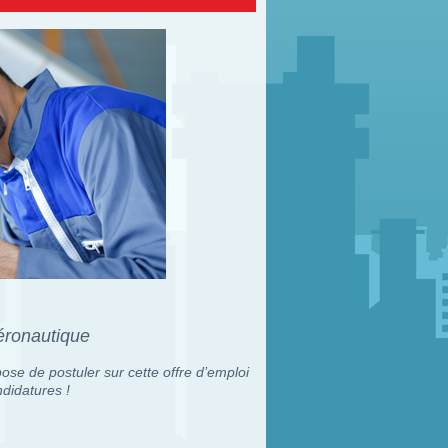
aéronautique
ose de postuler sur cette offre d’emploi
didatures !