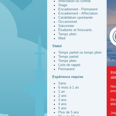
Affectation ou contrat
Stage
Encadrement - Permanent
Encadrement - Affectation
Candidature spontanée
Occasionnel
Saisonnier
Étudiants et finissants
Temps plein
filled
Statut
Temps partiel ou temps plein
Temps partiel
Temps plein
Liste de rappel
Permanent
In
Expérience requise
ale
Sans
Nou
6 mois à 1 an
pou
1 an
2 ans
De 
3 ans
4 ans
tél
5 ans
Plus de 5 ans
Joi