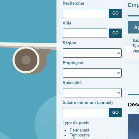
Rechercher
Emp
Ville
Ag
Sal
Région
Typ
Vill
Employeur
Spécialité
Salaire minimum (annuel)
Desc
Type de poste
Permanent
Temporaire