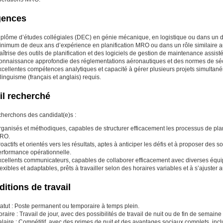
gences
iplôme d’études collégiales (DEC) en génie mécanique, en logistique ou dans un
inimum de deux ans d’expérience en planification MRO ou dans un rôle similaire au
îtrise des outils de planification et des logiciels de gestion de maintenance ass
onnaissance approfondie des réglementations aéronautiques et des normes de sécu
xcellentes compétences analytiques et capacité à gérer plusieurs projets simult
linguisme (français et anglais) requis.
il recherché
herchons des candidat(e)s :
ganisés et méthodiques, capables de structurer efficacement les processus de plani
RO.
oactifs et orientés vers les résultats, aptes à anticiper les défis et à proposer des 
erformance opérationnelle.
xcellents communicateurs, capables de collaborer efficacement avec diverses équip
exibles et adaptables, prêts à travailler selon des horaires variables et à s’ajuster
itions de travail
atut : Poste permanent ou temporaire à temps plein.
raire : Travail de jour, avec des possibilités de travail de nuit ou de fin de semain
alaire : Compétitif, avec des primes de nuit et des avantages sociaux complets, in