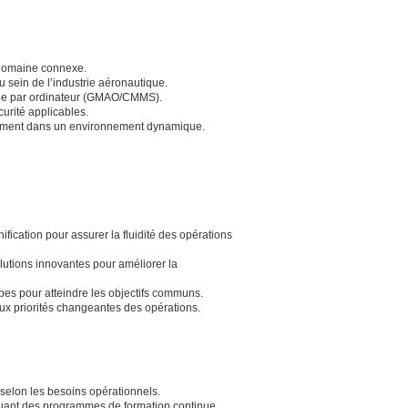
 domaine connexe.
 sein de l’industrie aéronautique.
istée par ordinateur (GMAO/CMMS).
rité applicables.
anément dans un environnement dynamique.
fication pour assurer la fluidité des opérations
solutions innovantes pour améliorer la
es pour atteindre les objectifs communs.
 aux priorités changeantes des opérations.
e selon les besoins opérationnels.
cluant des programmes de formation continue.