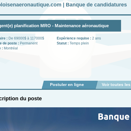
loisenaeronautique.com | Banque de candidatures
ent(e) planification MRO - Maintenance aéronautique
aire :
De 69000$ à 117000$
Expérience requise :
2 ans
e de poste :
Permanent
Statut :
Temps plein
e :
Montréal
Postuler en ligne
Voir toutes les
ription du poste