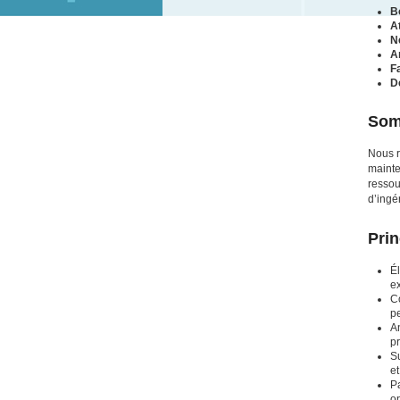
Bo
At
N
A
F
D
Som
Nous 
mainte
ressou
d’ingé
Prin
Él
ex
Co
p
An
p
Su
et
Pa
o