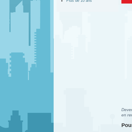
Plus de 10 ans
Deven
en re
Pour