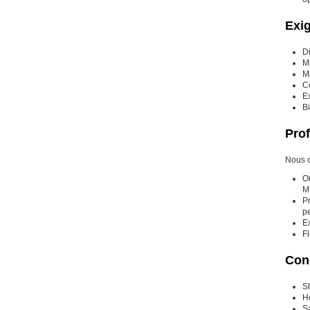
Exi
D
M
Ma
C
E
Bi
Prof
Nous c
Or
M
Pr
p
E
Fl
Cond
St
Ho
S