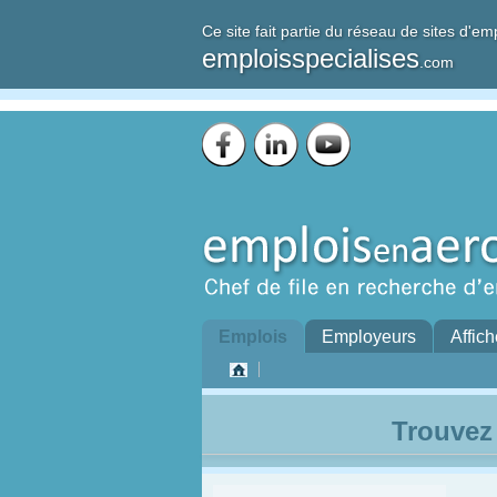
Ce site fait partie du réseau de sites d'em
emploisspecialises
.com
Emplois
Employeurs
Affich
Trouvez