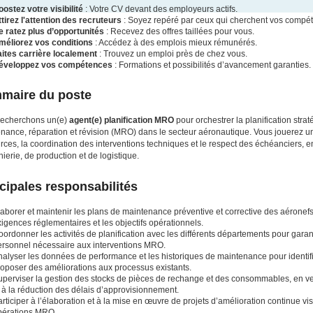
ostez votre visibilité
: Votre CV devant des employeurs actifs.
tirez l'attention des recruteurs
: Soyez repéré par ceux qui cherchent vos compé
e ratez plus d’opportunités
: Recevez des offres taillées pour vous.
méliorez vos conditions
: Accédez à des emplois mieux rémunérés.
aites carrière localement
: Trouvez un emploi près de chez vous.
éveloppez vos compétences
: Formations et possibilités d’avancement garanties.
maire du poste
recherchons un(e)
agent(e) planification MRO
pour orchestrer la planification stra
nance, réparation et révision (MRO) dans le secteur aéronautique. Vous jouerez un 
rces, la coordination des interventions techniques et le respect des échéanciers, e
nierie, de production et de logistique.
cipales responsabilités
aborer et maintenir les plans de maintenance préventive et corrective des aéronefs
igences réglementaires et les objectifs opérationnels.
ordonner les activités de planification avec les différents départements pour garanti
ersonnel nécessaire aux interventions MRO.
alyser les données de performance et les historiques de maintenance pour identifie
roposer des améliorations aux processus existants.
perviser la gestion des stocks de pièces de rechange et des consommables, en veil
 à la réduction des délais d’approvisionnement.
rticiper à l’élaboration et à la mise en œuvre de projets d’amélioration continue visan
pérations MRO.