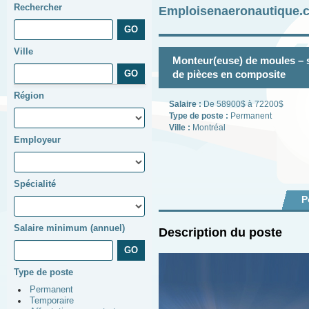
Rechercher
Emploisenaeronautique.c
Ville
Monteur(euse) de moules – s
de pièces en composite
Région
Salaire :
De 58900$ à 72200$
Type de poste :
Permanent
Ville :
Montréal
Employeur
Spécialité
P
Salaire minimum (annuel)
Description du poste
Type de poste
Permanent
Temporaire