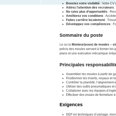
Boostez votre visibilité
: Votre CV 
Attirez l'attention des recruteurs
:
Ne ratez plus d’opportunités
: Rece
Améliorez vos conditions
: Accéde
Faites carrière localement
: Trouv
Développez vos compétences
: F
Sommaire du poste
Le ou la
Monteur(euse) de moules – st
précis des moules servant à former les 
plans et une exécution mécanique irrépr
Principales responsabilit
Assembler les moules à partir de ga
Positionner les inserts, noyaux et 
Contrôler la planéité, l’alignement 
Utiliser des outils pneumatiques et
Collaborer avec les équipes d’ingén
Effectuer des essais de fermeture à
Exigences
DEP en techniques d’usinage, mon