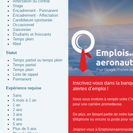
Affectation ou contrat
Stage
Encadrement - Permanent
Encadrement - Affectation
Candidature spontanée
Occasionnel
Saisonnier
Étudiants et finissants
Temps plein
filled
Statut
Temps partiel ou temps plein
Temps partiel
Temps plein
Liste de rappel
Permanent
Inscrivez-vous dans la banq
Expérience requise
alertes d’emploi !
Sans
Nous vous invitons à remplir votre C
6 mois à 1 an
pour une carrière prometteuse.
1 an
2 ans
De plus, en faisant partie de notre b
3 ans
4 ans
téléphone ou encore la poste pour vous
5 ans
Plus de 5 ans
Joignez-vous à Emploisenaeronautiq