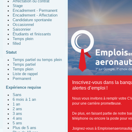
Affectation ou contrat
Stage
Encadrement - Permanent
Encadrement - Affectation
Candidature spontanée
Occasionnel
Saisonnier
Étudiants et finissants
Temps plein
filled
Statut
Temps partiel ou temps plein
Temps partiel
Temps plein
Liste de rappel
Permanent
Inscrivez-vous dans la banq
Expérience requise
alertes d’emploi !
Sans
Nous vous invitons à remplir votre C
6 mois à 1 an
pour une carrière prometteuse.
1 an
2 ans
De plus, en faisant partie de notre b
3 ans
4 ans
téléphone ou encore la poste pour vous
5 ans
Plus de 5 ans
Joignez-vous à Emploisenaeronautiq