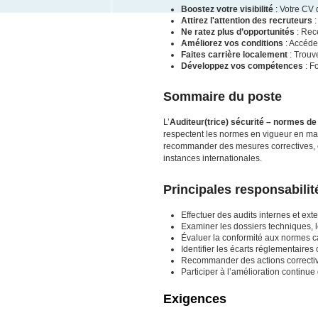
Boostez votre visibilité
: Votre CV 
Attirez l'attention des recruteurs
:
Ne ratez plus d’opportunités
: Rece
Améliorez vos conditions
: Accéde
Faites carrière localement
: Trouv
Développez vos compétences
: F
Sommaire du poste
L’
Auditeur(trice) sécurité – normes de
respectent les normes en vigueur en matiè
recommander des mesures correctives, et 
instances internationales.
Principales responsabilit
Effectuer des audits internes et ext
Examiner les dossiers techniques, l
Évaluer la conformité aux normes 
Identifier les écarts réglementaires
Recommander des actions corrective
Participer à l’amélioration continue
Exigences