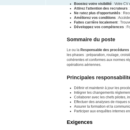
Boostez votre visibilité
: Votre CV 
Attirez l'attention des recruteurs
:
Ne ratez plus d’opportunités
: Rece
Améliorez vos conditions
: Accéde
Faites carrière localement
: Trouv
Développez vos compétences
: F
Sommaire du poste
Le ou la
Responsable des procédures 
les phases : préparation, roulage, croisi
cohérentes et conformes aux normes réglem
opérations aériennes.
Principales responsabilit
Définir et maintenir à jour les proc
Intégrer les changements réglemen
Collaborer avec les chefs pilotes, 
Effectuer des analyses de risques s
Assurer la formation et la communi
Participer aux enquêtes internes e
Exigences