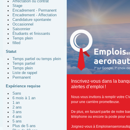
Affectation ou contrat
Stage
Encadrement - Permanent
Encadrement - Affectation
Candidature spontanée
Occasionnel
Saisonnier
Étudiants et finissants
Temps plein
filled
Statut
Temps partiel ou temps plein
Temps partiel
Temps plein
Liste de rappel
Permanent
Inscrivez-vous dans la banq
Expérience requise
alertes d’emploi !
Sans
Nous vous invitons à remplir votre C
6 mois à 1 an
pour une carrière prometteuse.
1 an
2 ans
De plus, en faisant partie de notre b
3 ans
4 ans
téléphone ou encore la poste pour vous
5 ans
Plus de 5 ans
Joignez-vous à Emploisenaeronautiq