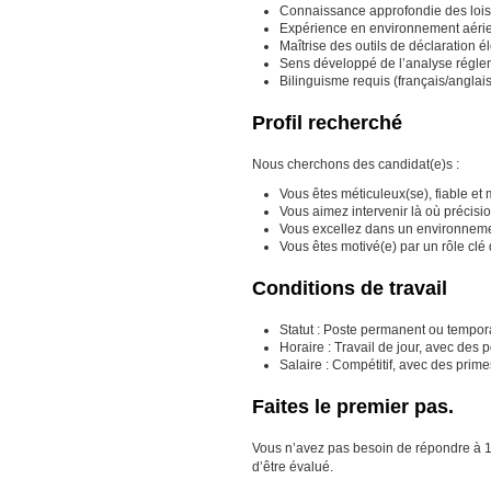
Connaissance approfondie des lois
Expérience en environnement aérien
Maîtrise des outils de déclaration
Sens développé de l’analyse réglem
Bilinguisme requis (français/anglais),
Profil recherché
Nous cherchons des candidat(e)s :
Vous êtes méticuleux(se), fiable et 
Vous aimez intervenir là où précisi
Vous excellez dans un environnemen
Vous êtes motivé(e) par un rôle clé
Conditions de travail
Statut : Poste permanent ou tempora
Horaire : Travail de jour, avec des 
Salaire : Compétitif, avec des prim
Faites le premier pas.
Vous n’avez pas besoin de répondre à 100 
d’être évalué.