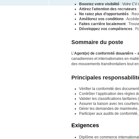
Boostez votre visibilité
: Votre CV 
Attirez l'attention des recruteurs
:
Ne ratez plus d’opportunités
: Rece
Améliorez vos conditions
: Accéde
Faites carrière localement
: Trouv
Développez vos compétences
: F
Sommaire du poste
L’
Agent(e) de conformité douanière – 
canadiennes et internationales en matiè
des mouvements transfrontaliers tout en
Principales responsabilit
Vérifier la conformité des documents
Contrôler l’application des règles 
Valider les classifications tarifair
Assurer la liaison avec les courtiers
Gérer les demandes de mainlevée, l
Participer aux audits de conformit
Exigences
Diplôme en commerce international,