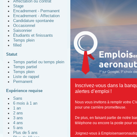
Affectation ou contrat
Stage
Encadrement - Permanent
Encadrement - Affectation
Candidature spontanée
Occasionnel
Saisonnier
Étudiants et finissants
Temps plein
filled
Statut
Temps partiel ou temps plein
Temps partiel
Temps plein
Liste de rappel
Permanent
Inscrivez-vous dans la banq
Expérience requise
alertes d’emploi !
Sans
Nous vous invitons à remplir votre C
6 mois à 1 an
pour une carrière prometteuse.
1 an
2 ans
De plus, en faisant partie de notre b
3 ans
4 ans
téléphone ou encore la poste pour vous
5 ans
Plus de 5 ans
Joignez-vous à Emploisenaeronautiq