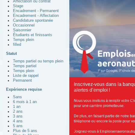
Affectation ou contrat
Stage
Encadrement - Permanent
Encadrement - Affectation
Candidature spontanée
Occasionnel
Saisonnier
Étudiants et finissants
Temps plein
filled
Statut
Temps partiel ou temps plein
Temps partiel
Temps plein
Liste de rappel
Permanent
Inscrivez-vous dans la banq
Expérience requise
alertes d’emploi !
Sans
Nous vous invitons à remplir votre C
6 mois à 1 an
pour une carrière prometteuse.
1 an
2 ans
De plus, en faisant partie de notre b
3 ans
4 ans
téléphone ou encore la poste pour vous
5 ans
Plus de 5 ans
Joignez-vous à Emploisenaeronautiq