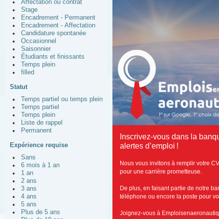
Affectation ou contrat
Stage
Encadrement - Permanent
Encadrement - Affectation
Candidature spontanée
Occasionnel
Saisonnier
Étudiants et finissants
Temps plein
filled
Statut
Temps partiel ou temps plein
Temps partiel
Temps plein
Liste de rappel
Permanent
Inscrivez-vous dans la banq
Expérience requise
alertes d’emploi !
Sans
Nous vous invitons à remplir votre C
6 mois à 1 an
pour une carrière prometteuse.
1 an
2 ans
De plus, en faisant partie de notre b
3 ans
4 ans
téléphone ou encore la poste pour vous
5 ans
Plus de 5 ans
Joignez-vous à Emploisenaeronautiq