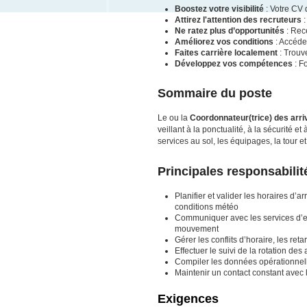
Boostez votre visibilité
: Votre CV 
Attirez l'attention des recruteurs
:
Ne ratez plus d’opportunités
: Rece
Améliorez vos conditions
: Accéde
Faites carrière localement
: Trouv
Développez vos compétences
: F
Sommaire du poste
Le ou la
Coordonnateur(trice) des arri
veillant à la ponctualité, à la sécurité e
services au sol, les équipages, la tour et 
Principales responsabilit
Planifier et valider les horaires d’
conditions météo
Communiquer avec les services d’es
mouvement
Gérer les conflits d’horaire, les ret
Effectuer le suivi de la rotation de
Compiler les données opérationnelle
Maintenir un contact constant avec 
Exigences