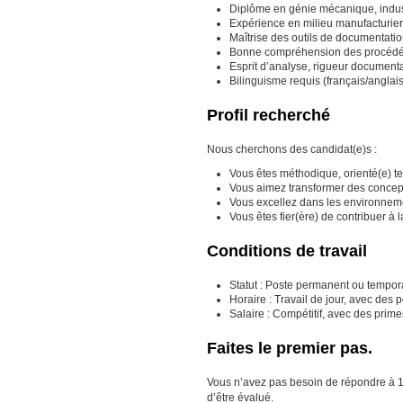
Diplôme en génie mécanique, indus
Expérience en milieu manufacturier
Maîtrise des outils de documentati
Bonne compréhension des procédés 
Esprit d’analyse, rigueur documentai
Bilinguisme requis (français/anglais)
Profil recherché
Nous cherchons des candidat(e)s :
Vous êtes méthodique, orienté(e) te
Vous aimez transformer des concepts
Vous excellez dans les environneme
Vous êtes fier(ère) de contribuer à 
Conditions de travail
Statut : Poste permanent ou tempora
Horaire : Travail de jour, avec des 
Salaire : Compétitif, avec des prim
Faites le premier pas.
Vous n’avez pas besoin de répondre à 100 
d’être évalué.