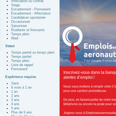
Affectation ou contrat
Stage
Encadrement - Permanent
Encadrement - Affectation
Candidature spontanée
Occasionnel
Saisonnier
Étudiants et finissants
Temps plein
filled
Statut
Temps partiel ou temps plein
Temps partiel
Temps plein
Liste de rappel
Permanent
Inscrivez-vous dans la banq
Expérience requise
alertes d’emploi !
Sans
Nous vous invitons à remplir votre C
6 mois à 1 an
pour une carrière prometteuse.
1 an
2 ans
De plus, en faisant partie de notre b
3 ans
4 ans
téléphone ou encore la poste pour vous
5 ans
Plus de 5 ans
Joignez-vous à Emploisenaeronautiq