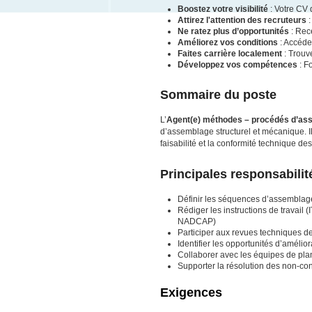
Boostez votre visibilité
: Votre CV 
Attirez l'attention des recruteurs
:
Ne ratez plus d’opportunités
: Rece
Améliorez vos conditions
: Accéde
Faites carrière localement
: Trouv
Développez vos compétences
: F
Sommaire du poste
L’
Agent(e) méthodes – procédés d’as
d’assemblage structurel et mécanique. Il
faisabilité et la conformité technique de
Principales responsabilit
Définir les séquences d’assemblage, 
Rédiger les instructions de travail
NADCAP)
Participer aux revues techniques de 
Identifier les opportunités d’améli
Collaborer avec les équipes de plan
Supporter la résolution des non-co
Exigences