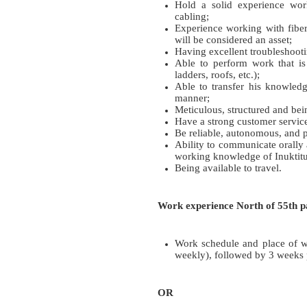
H
old a solid experience work
cabling;
Experience working with fib
will be considered an asset;
Having excellent troubleshooti
Able to perform work that is
ladders, roofs, etc.);
Able to transfer his knowledg
manner;
Meticulous,
structured and bei
Have a strong customer service
Be reliable, autonomous, and p
Ability to communicate orally a
working knowledge of Inuktitut 
Being available to travel.
Work experience North of 55th para
Work schedule and place of wo
weekly), followed by 3 weeks 
OR