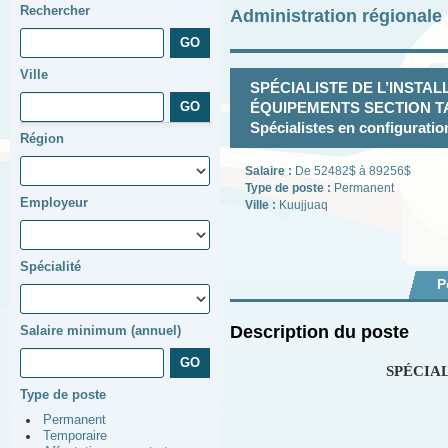
Rechercher
Administration régional
Ville
SPÉCIALISTE DE L’INSTAL
ÉQUIPEMENTS SECTION TA
Spécialistes en configurati
Région
Salaire :
De 52482$ à 89256$
Type de poste :
Permanent
Employeur
Ville :
Kuujjuaq
Spécialité
P
Description du poste
Salaire minimum (annuel)
SPÉCIA
Type de poste
Permanent
Temporaire