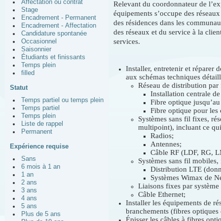
Affectation ou contrat
Relevant du coordonnateur de l’explo
Stage
équipements s’occupe des réseaux 
Encadrement - Permanent
des résidences dans les communautés
Encadrement - Affectation
des réseaux et du service à la clie
Candidature spontanée
services.
Occasionnel
Saisonnier
Étudiants et finissants
Temps plein
Installer, entretenir et répar
filled
aux schémas techniques détaillé
Réseau de distribution par f
Statut
Installation centrale de
Temps partiel ou temps plein
Fibre optique jusqu’a
Temps partiel
Fibre optique pour les
Temps plein
Systèmes sans fil fixes, ré
Liste de rappel
multipoint), incluant ce qui
Permanent
Radios;
Antennes;
Expérience requise
Câble RF (LDF, RG, L
Sans
Systèmes sans fil mobiles, i
6 mois à 1 an
Distribution LTE (don
1 an
Systèmes Wimax de Ne
2 ans
Liaisons fixes par système s
3 ans
Câble Ethernet;
4 ans
Installer les équipements de r
5 ans
branchements (fibres optiques e
Plus de 5 ans
Épisser les câbles à fibres opt