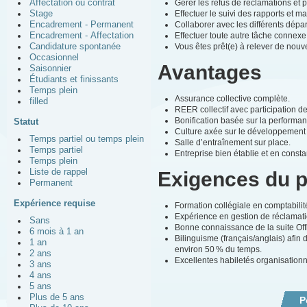
Gérer les refus de réclamations et 
Affectation ou contrat
Effectuer le suivi des rapports et m
Stage
Collaborer avec les différents dépar
Encadrement - Permanent
Effectuer toute autre tâche connexe
Encadrement - Affectation
Vous êtes prêt(e) à relever de nouv
Candidature spontanée
Occasionnel
Avantages
Saisonnier
Étudiants et finissants
Temps plein
Assurance collective complète.
filled
REER collectif avec participation d
Bonification basée sur la performanc
Statut
Culture axée sur le développement
Temps partiel ou temps plein
Salle d’entraînement sur place.
Temps partiel
Entreprise bien établie et en const
Temps plein
Liste de rappel
Exigences du 
Permanent
Expérience requise
Formation collégiale en comptabili
Expérience en gestion de réclamatio
Sans
Bonne connaissance de la suite Offi
6 mois à 1 an
Bilinguisme (français/anglais) afin
1 an
environ 50 % du temps.
2 ans
Excellentes habiletés organisationne
3 ans
4 ans
5 ans
Plus de 5 ans
P