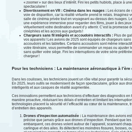
« zoomer » sur des lieux d’intérêt. Fini les petits hublots, place à u
spectaculaire !
Divertissement en VR : Cinéma dans les nuages :
Les écrans de 
voie de disparition, car la réalité virtuelle prend le relais. Imaginez
salle de cinéma privée tout en voyageant au-dessus des nuages. Le
une expérience immersive pour regarder des films, jouer à des jeux
virtuellement votre destination avant d’y atterrir. C’est la promesse 
cinéphiles et les accros aux gadgets !
Chargeurs sans fil intégrés et accoudoirs interactifs :
Plus de ga
vos appareils ! Les avions de 2025 sont équipés de chargeurs sans f
accoudoirs et les tablettes. Certains accoudoirs sont même interactifs
votre itinéraire, vous permettre de commander un repas ou ajuster le
sans quitter votre siège. Fini les interruptions de votre série préféré
chargeur !
Pour les techniciens : La maintenance aéronautique à l’ère
Dans les coulisses, les techniciens jouent un rôle vital pour garantir la sécuri
En 2025, leurs outils se modernisent de façon spectaculaire, grâce aux dro
intelligents et aux casques de réalité augmentée.
Ces innovations permettent aux techniciens d’effectuer des diagnostics en t
manière proactive, réduisant les délais d’entretien et limitant les interrupt
technologies placent la sécurité et l’efficacité au cœur de la maintenance, 
d’entretien des appareils.
Drones d’inspection automatisée :
La maintenance des avions est 
précise que jamais grâce aux drones d’inspection. Pendant que le
embarquent, ces drones volent autour de l’appareil, scannant chaqu
carlingue et des ailes. Ils détectent les moindres fissures, bosses, o