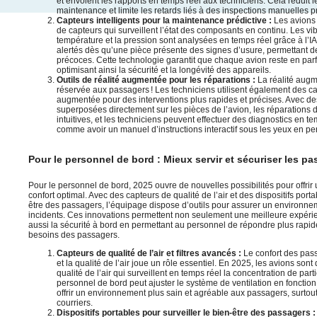
et envoient les rapports en temps réel aux techniciens. Cela réduit 
maintenance et limite les retards liés à des inspections manuelles 
Capteurs intelligents pour la maintenance prédictive :
Les avions
de capteurs qui surveillent l’état des composants en continu. Les vib
température et la pression sont analysées en temps réel grâce à l’IA
alertés dès qu’une pièce présente des signes d’usure, permettant d
précoces. Cette technologie garantit que chaque avion reste en parfa
optimisant ainsi la sécurité et la longévité des appareils.
Outils de réalité augmentée pour les réparations :
La réalité augm
réservée aux passagers ! Les techniciens utilisent également des c
augmentée pour des interventions plus rapides et précises. Avec des
superposées directement sur les pièces de l’avion, les réparations 
intuitives, et les techniciens peuvent effectuer des diagnostics en t
comme avoir un manuel d’instructions interactif sous les yeux en 
Pour le personnel de bord : Mieux servir et sécuriser les pa
Pour le personnel de bord, 2025 ouvre de nouvelles possibilités pour offrir u
confort optimal. Avec des capteurs de qualité de l’air et des dispositifs porta
être des passagers, l’équipage dispose d’outils pour assurer un environnem
incidents. Ces innovations permettent non seulement une meilleure expérie
aussi la sécurité à bord en permettant au personnel de répondre plus rapi
besoins des passagers.
Capteurs de qualité de l’air et filtres avancés :
Le confort des pass
et la qualité de l’air joue un rôle essentiel. En 2025, les avions son
qualité de l’air qui surveillent en temps réel la concentration de part
personnel de bord peut ajuster le système de ventilation en fonctio
offrir un environnement plus sain et agréable aux passagers, surtout
courriers.
Dispositifs portables pour surveiller le bien-être des passagers 